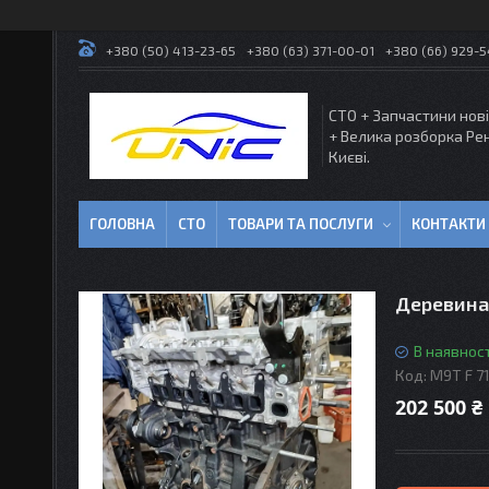
+380 (50) 413-23-65
+380 (63) 371-00-01
+380 (66) 929-
СТО + Запчастини нові
+ Велика розборка Ре
Києві.
ГОЛОВНА
СТО
ТОВАРИ ТА ПОСЛУГИ
КОНТАКТИ
Деревина 
В наявност
Код:
M9T F 7
202 500 ₴