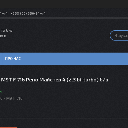
54-44
+380 (66) 386-94-44
 та б\в
но в
ПРО НАС
M9T F 716 Рено Майстер 4 (2.3 bi-turbo) б/в
і
16 / M9TF716