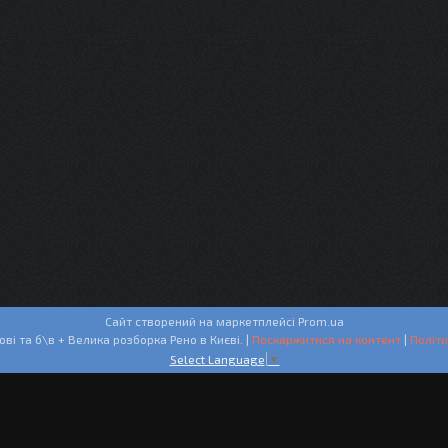
Сайт створений на маркетплейсі
Prom.ua
СТО + Запчастини нові та б\в + Велика розборка Рено в Києві. |
Поскаржитися на контент
|
Політи
Select Language
▼