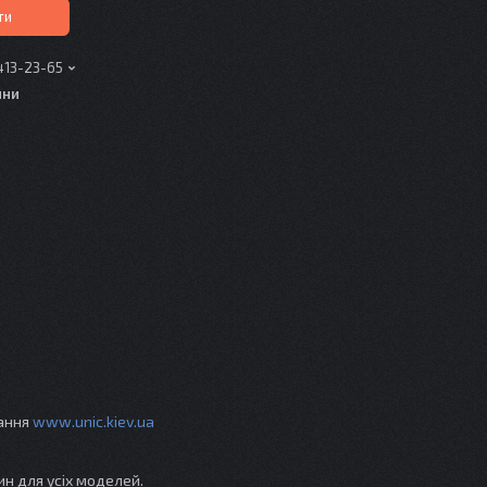
ти
413-23-65
ини
вання
www.unic.kiev.ua
ин для усіх моделей.