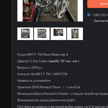
Купи
+380 (50) 
: Запчаст
Рухун M9T F 716 Рено Майстер 4
Двигун 2.3 bi-turbo (
пробіг 30 тис. км.
)
Випуск з 2019 р.-
Каталог № M9T F 716 / M9TF716
Наявність уточнюйте
Оригінал (RVI) Renault Рено / стан б/в
Велика розбірка Renault в Києві + станція техобслугову
Виконуємо всі види ремонтних робіт.
Постійно в наявності великий вибір нових та б/в запчаст