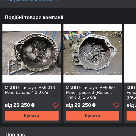
Подібні товари компанії
МКПП 6-ти ступ. PK6 013
МКПП 6-ти ступ. PF6050
КПП 
Рено Еспайс 4 2.0 б/в
Рено Трафік 3 (Renault
Рено
Trafic 3) 1.6 б/в
(PK5
20 250
29 250
від
₴
від
₴
від
Купити
Купити
Про нас