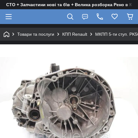
СТО + Запчастини нові та б\в + Велика розборка Рено в Киє
Товари та послуги
КПП Renault
МКПП 5-ти ступ. PK50