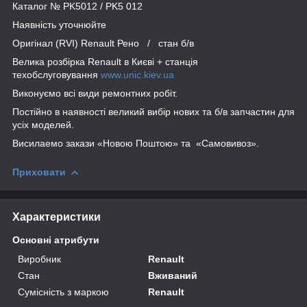
Каталог № PK5012 / PK5 012
Наявність уточнюйте
Оригінал (RVI) Renault Рено / стан б/в
Велика розбірка Renault в Києві + станція
техобслуговування
www.unic.kiev.ua
Виконуємо всі види ремонтних робіт.
Постійно в наявності великий вибір нових та б/в запчастин для
усіх моделей.
Висилаемо закази «Новою Поштою» та «Самовивоз».
Приховати
Характеристики
Основні атрибути
Виробник
Renault
Стан
Вживаний
Сумісність з маркою
Renault