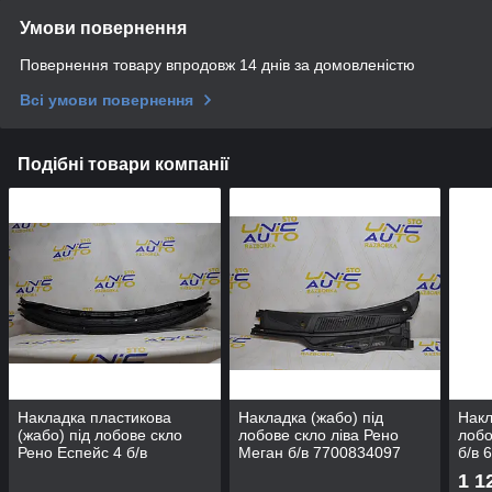
Умови повернення
Повернення товару впродовж 14 днів за домовленістю
Всі умови повернення
Подібні товари компанії
Накладка пластикова
Накладка (жабо) під
Накл
(жабо) під лобове скло
лобове скло ліва Рено
лобо
Рено Еспейс 4 б/в
Меган б/в 7700834097
б/в 
8200096763 / 8200580995
9810
1 1
6681