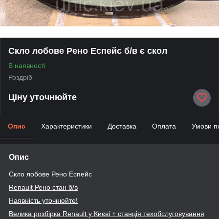
Скло лобове Рено Еспейс б/в є скол
В наявності
Роздріб
Ціну уточнюйте
Опис
Характеристики
Доставка
Оплата
Умови п
Опис
Скло лобове Рено Еспейс
Renault
Рено стан б/в
Наявність уточнюйте!
Велика розбірка Renault
у Києві + станція техобслуговування