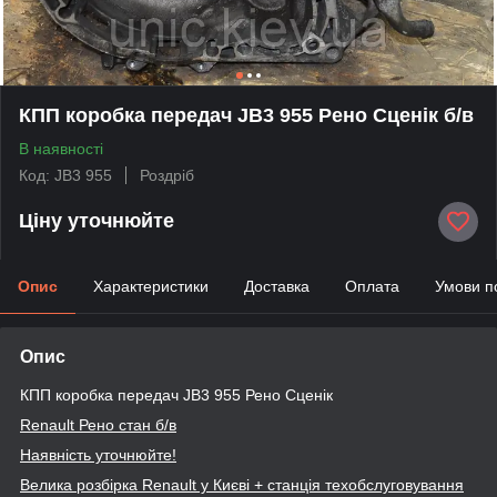
КПП коробка передач JB3 955 Рено Сценік б/в
В наявності
Код: JB3 955
Роздріб
Ціну уточнюйте
Опис
Характеристики
Доставка
Оплата
Умови п
Опис
КПП коробка передач JB3 955 Рено Сценік
Renault
Рено стан б/в
Наявність уточнюйте!
Велика розбірка Renault
у Києві + станція техобслуговування