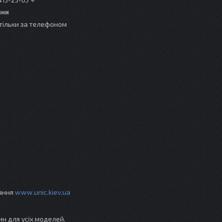
413-23-65
ини
тільки за телефоном
вання
www.unic.kiev.ua
ин для усіх моделей.