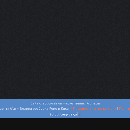
Сайт створений на маркетплейсі
Prom.ua
СТО + Запчастини нові та б\в + Велика розборка Рено в Києві. |
Поскаржитися на контент
|
Політи
Select Language
▼