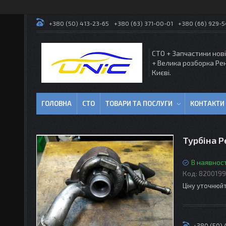
+380 (50) 413-23-65
+380 (63) 371-00-01
+380 (66) 929-
СТО + Запчастини нові
+ Велика розборка Ре
Києві.
ГОЛОВНА
СТО
ТОВАРИ ТА ПОСЛУГИ
КОНТАКТИ
Турбіна Р
В наявност
Код:
820019
Ціну уточнюй