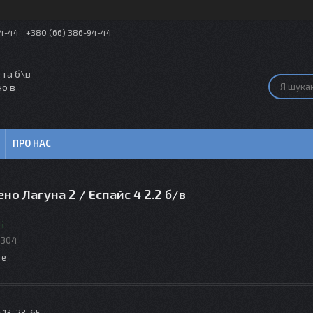
54-44
+380 (66) 386-94-44
 та б\в
но в
ПРО НАС
ено Лагуна 2 / Еспайс 4 2.2 б/в
і
9304
те