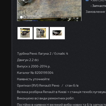
+380 (50) 
: Запчаст
Замовлення 
Турбіна Рено Лагуна 2 / Еспайс 4
Двигун 2.2 dсi
Випуск з 2000-2014 р.
Каталог № 8200199304
Наявність уточнюйте
Оригінал (RVI) Renault Рено / стан б/в
Велика розбірка Renault в Києві + станція техобслугову
Виконуємо всі види ремонтних робіт.
Постійно в наявності великий вибір нових та б/в запчаст