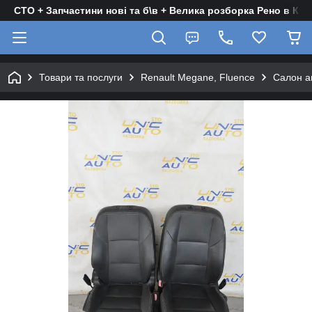
СТО + Запчастини нові та б\в + Велика розборка Рено в Киє
Товари та послуги
Renault Megane, Fluence
Салон а