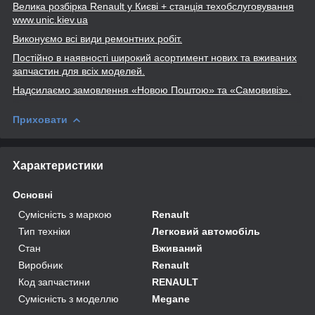
Велика розбірка Renault
у Києві + станція техобслуговування
www
.unic
.kiev
.ua
Виконуємо всі види ремонтних робіт.
Постійно в наявності широкий асортимент нових та вживаних
запчастин для всіх моделей.
Надсилаємо замовлення «Новою Поштою» та
«Самовивіз».
Приховати
Характеристики
Основні
Сумісність з маркою
Renault
Тип техніки
Легковий автомобіль
Стан
Вживаний
Виробник
Renault
Код запчастини
RENAULT
Сумісність з моделлю
Megane