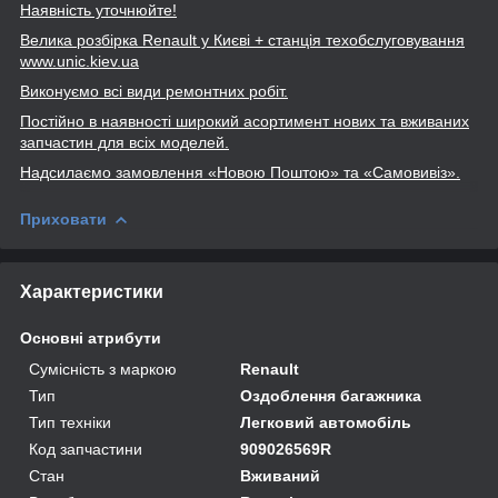
Наявність уточнюйте!
Велика розбірка Renault
у Києві + станція техобслуговування
www
.unic
.kiev
.ua
Виконуємо всі види ремонтних робіт.
Постійно в наявності широкий асортимент нових та вживаних
запчастин для всіх моделей.
Надсилаємо замовлення «Новою Поштою» та
«Самовивіз».
Приховати
Характеристики
Основні атрибути
Сумісність з маркою
Renault
Тип
Оздоблення багажника
Тип техніки
Легковий автомобіль
Код запчастини
909026569R
Стан
Вживаний