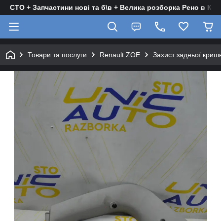
СТО + Запчастини нові та б\в + Велика розборка Рено в Киє
Товари та послуги
Renault ZOE
Захист задньої криш