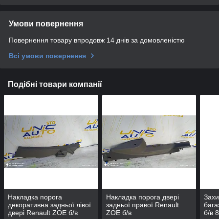
Умови повернення
Повернення товару впродовж 14 днів за домовленістю
Всі умови повернення
Подібні товари компанії
Накладка порога
Накладка порога двері
Захи
декоративна задньої лівої
задньої правої Renault
бага
двері Renault ZOE б/в
ZOE б/в
б/в 