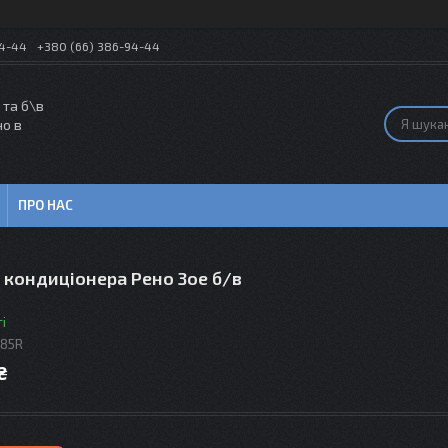
54-44
+380 (66) 386-94-44
 та б\в
но в
ПРО НАС
 кондиціонера Рено Зое б/в
і
85R
₴