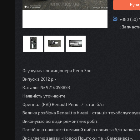
Купи
+380 (50) 
: Запчаст
Осушувач кондиціонера Рено Зое
Випуск з 2012 р.-
Каталог № 921405885R
Наявність уточнюйте
Оригінал (RVI) Renault Рено / стан б/в
Велика розбірка Renault в Києві + станція техобслугову
Виконуємо всі види ремонтних робіт.
Постійно в наявності великий вибір нових та б/в запчаст
Висилаемо закази «Новою Поштою» та «Самовивоз».