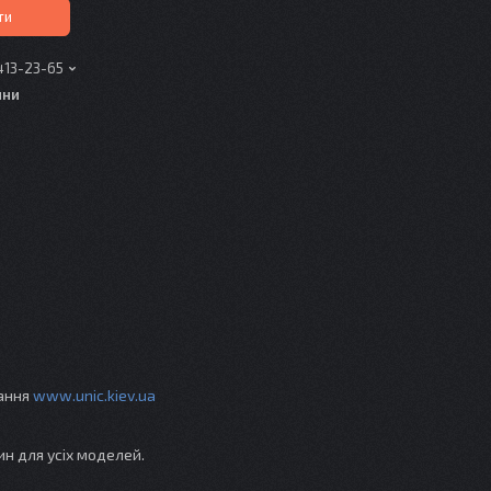
ти
413-23-65
ини
вання
www.unic.kiev.ua
ин для усіх моделей.