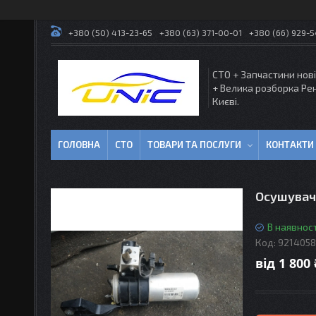
+380 (50) 413-23-65
+380 (63) 371-00-01
+380 (66) 929-
СТО + Запчастини нові
+ Велика розборка Ре
Києві.
ГОЛОВНА
СТО
ТОВАРИ ТА ПОСЛУГИ
КОНТАКТИ
Осушувач
В наявност
Код:
9214058
від
1 800 