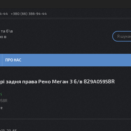
54-44
+380 (66) 386-94-44
 та б\в
но в
ПРО НАС
рі задня права Рено Меган 3 б/в 829A05958R
і
958R
те