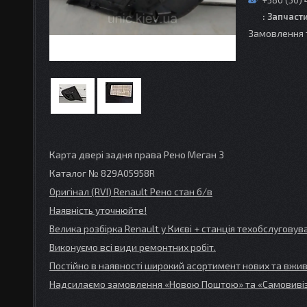
+380 (50) 
: Запчаст
Замовлення 
Карта двері задня права Рено Меган 3
Каталог № 829A05958R
Оригінал (RVI
) Renault
Рено стан б/в
Наявність уточнюйте!
Велика розбірка Renault
у Києві + станція техобслугов
Виконуємо всі види ремонтних робіт.
Постійно в наявності широкий асортимент нових та вжив
Надсилаємо замовлення «Новою Поштою» та
«Самовивіз