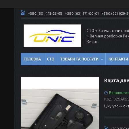
+380 (50) 413-23-65
+380 (63) 371-00-01
+380 (66) 929-
СТО + Запчастини нові
+ Велика розборка Ре
Києві.
ГОЛОВНА
СТО
ТОВАРИ ТА ПОСЛУГИ
КОНТАКТИ
Карта две
В наявност
Код:
829A05
Ціну уточнюй