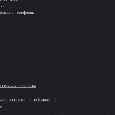
413-23-65
ини
тільки за телефоном
ування www
.unic
.kiev
.ua
аних запчастин для всіх моделей.
».