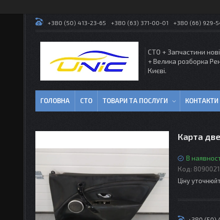
+380 (50) 413-23-65
+380 (63) 371-00-01
+380 (66) 929-
СТО + Запчастини нові
+ Велика розборка Ре
Києві.
ГОЛОВНА
СТО
ТОВАРИ ТА ПОСЛУГИ
КОНТАКТИ
Карта две
В наявност
Код:
8090021
Ціну уточнюй