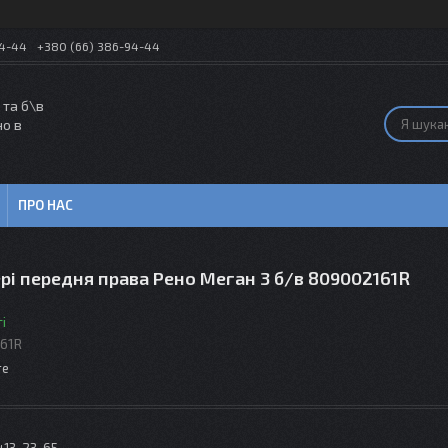
54-44
+380 (66) 386-94-44
 та б\в
но в
ПРО НАС
рі передня права Рено Меган 3 б/в 809002161R
і
61R
те