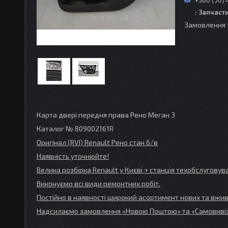
+380 (50) 
: Запчаст
Замовлення 
Карта двері передня права Рено Меган 3
Каталог № 809002161R
Оригінал (RVI
) Renault
Рено стан б/в
Наявність уточнюйте!
Велика розбірка Renault
у Києві + станція техобслугов
Виконуємо всі види ремонтних робіт.
Постійно в наявності широкий асортимент нових та вжив
Надсилаємо замовлення «Новою Поштою» та
«Самовивіз