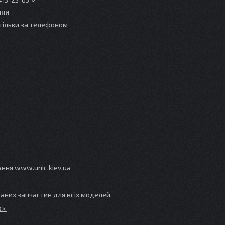
413-23-65
ини
тільки за телефоном
ування www
.unic
.kiev
.ua
аних запчастин для всіх моделей.
».