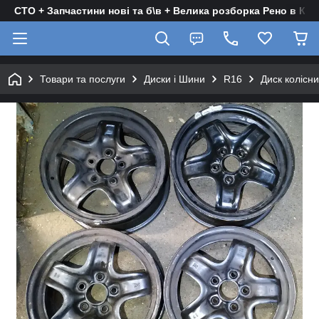
СТО + Запчастини нові та б\в + Велика розборка Рено в Киє
Товари та послуги
Диски і Шини
R16
Диск колісни