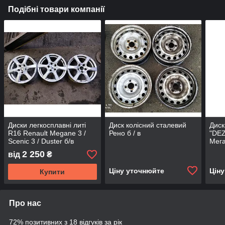
Подібні товари компанії
Диски легкосплавні литі
Диск колісний сталевий
Диск
R16 Renault Megane 3 /
Рено б / в
"DE
Scenic 3 / Duster б/в
Мега
2 250
від
₴
Ціну уточнюйте
Цін
Купити
Про нас
72% позитивних з 18 відгуків за рік