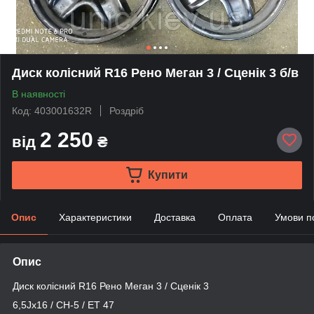
Диск колісний R16 Рено Меган 3 / Сценік 3 б/в
В наявності
Код: 403001632R
Роздріб
2 250
від
₴
Купити
Опис
Характеристики
Доставка
Оплата
Умови п
Опис
Диск колісний R16 Рено Меган 3 / Сценік 3
6,5Jx16 / CH-5 / ET 47