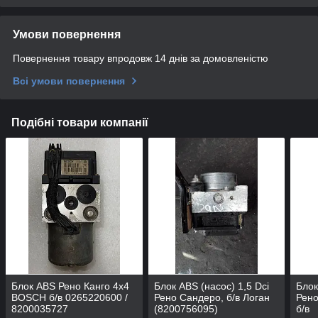
Умови повернення
Повернення товару впродовж 14 днів за домовленістю
Всі умови повернення
Подібні товари компанії
Блок ABS Рено Канго 4x4
Блок ABS (насос) 1,5 Dci
Блок
BOSCH б/в 0265220600 /
Рено Сандеро, б/в Логан
Рено
8200035727
(8200756095)
б/в