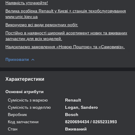
Наявність уточнюйте!
Велика розбірка Renault
у Києві + станція техобслуговування
www
.unic
.kiev
.ua
Виконуємо всі види ремонтних робіт.
Постійно в наявності широкий асортимент нових та вживаних
запчастин для всіх моделей.
Надсилаємо замовлення «Новою Поштою» та
«Самовивіз».
Приховати
Характеристики
Основні атрибути
Сумісність з маркою
Renault
Сумісність з моделлю
Logan, Sandero
Виробник
Bosch
Код запчастини
8200694434 / 0265231993
Стан
Вживаний