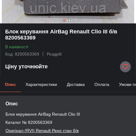
Блок керування AirBag Renault Clio III б/в
8200563369
В наявності
Код: 8200563369
Роздріб
Ціну уточнюйте
Опис
Характеристики
Доставка
Оплата
Умови п
Опис
Блок керування AirBag Renault Clio III
Каталог № 8200563369
Оригінал (RVI
) Renault
Рено стан б/в