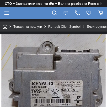
СТО + Запчастини нові та б\в + Велика розборка Рено в Киє
Товари та послуги
Renault Clio і Symbol
Електроуста