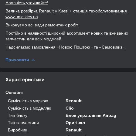
Наявність уточнюйте!
Велика розбірка Renault
у Києві + станція техобслуговування
www
.unic
.kiev
.ua
Виконуємо всі види ремонтних робіт.
Постійно в наявності широкий асортимент нових та вживаних
запчастин для всіх моделей.
Надсилаємо замовлення «Новою Поштою» та
«Самовивіз».
Приховати
Характеристики
Основні
Сумісність з маркою
Renault
Сумісність з моделлю
Clio
Тип блоку
Блок управління Airbag
Тип запчастини
Оригінал
Виробник
Renault