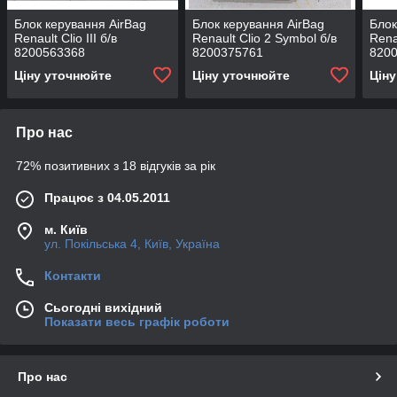
Блок керування AirBag
Блок керування AirBag
Блок
Renault Clio III б/в
Renault Clio 2 Symbol б/в
Rena
8200563368
8200375761
820
Ціну уточнюйте
Ціну уточнюйте
Цін
Про нас
72% позитивних з 18 відгуків за рік
Працює з 04.05.2011
м. Київ
ул. Покільська 4, Київ, Україна
Контакти
Сьогодні вихідний
Показати весь графік роботи
Про нас