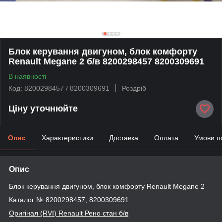
Блок керування двигуном, блок комфорту
Renault Megane 2 б/в 8200298457 8200309691
В наявності
Код: 8200298457 / 8200309691
Роздріб
Ціну уточнюйте
Опис
Характеристики
Доставка
Оплата
Умови п
Опис
Блок керування двигуном, блок комфорту Renault Megane 2
Каталог № 8200298457, 8200309691
Оригінал (RVI
) Renault
Рено стан б/в