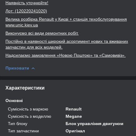
Наявність уточнюйте!
Лот: (120220241020)
Велика розбірка Renault
у Києві + станція техобслуговування
www
.unic
.kiev
.ua
Виконуємо всі види ремонтних робіт.
Постійно в наявності широкий асортимент нових та вживаних
запчастин для всіх моделей.
Надсилаємо замовлення «Новою Поштою» та
«Самовивіз».
Приховати
Характеристики
Основні
Сумісність з маркою
Renault
Сумісність з моделлю
Megane
Тип блоку
Блок управління двигуном
Тип запчастини
Оригінал