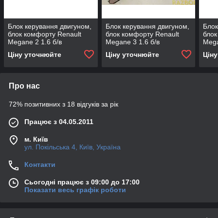
Блок керування двигуном,
Блок керування двигуном,
Блок
блок комфорту Renault
блок комфорту Renault
блок
Megane 2 1.6 б/в
Megane 3 1.6 б/в
Mega
8200298457 8200306435
237100131R /
820
Ціну уточнюйте
Ціну уточнюйте
Цін
284B17882R /
(200
285909828R
Про нас
72% позитивних з 18 відгуків за рік
Працює з 04.05.2011
м. Київ
ул. Покільська 4, Київ, Україна
Контакти
Сьогодні працює з 09:00 до 17:00
Показати весь графік роботи