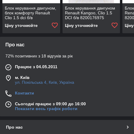
Блок керування двигуном,
Блок керування двигуном
Блок
блок комфорту Renault
Renault Kangoo, Clio 1.5
Rena
Clio 1.5 dci б/в
DCI б/в 8200176975
820
8200200625 8200103749
8200129063
Ціну уточнюйте
Ціну уточнюйте
Цін
Про нас
72% позитивних з 18 відгуків за рік
Працює з 04.05.2011
м. Київ
ул. Покільська 4, Київ, Україна
Контакти
Сьогодні працює з 09:00 до 16:00
Показати весь графік роботи
Про нас