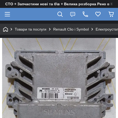
СТО + Запчастини нові та б\в + Велика розборка Рено в Киє
Товари та послуги
Renault Clio і Symbol
Електроуста