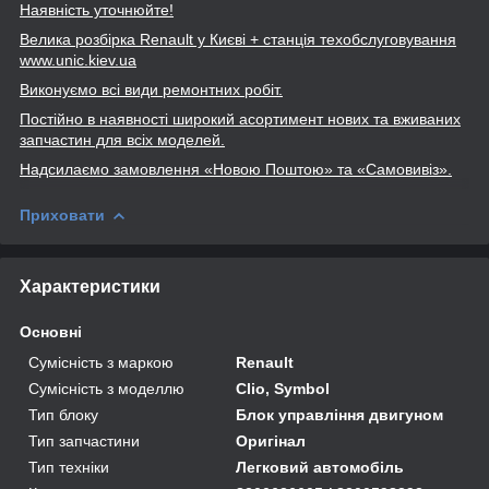
Наявність уточнюйте!
Велика розбірка Renault
у Києві + станція техобслуговування
www
.unic
.kiev
.ua
Виконуємо всі види ремонтних робіт.
Постійно в наявності широкий асортимент нових та вживаних
запчастин для всіх моделей.
Надсилаємо замовлення «Новою Поштою» та
«Самовивіз».
Приховати
Характеристики
Основні
Сумісність з маркою
Renault
Сумісність з моделлю
Clio, Symbol
Тип блоку
Блок управління двигуном
Тип запчастини
Оригінал
Тип техніки
Легковий автомобіль