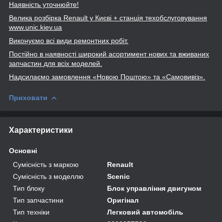
Наявність уточнюйте!
Велика розбірка Renault
у Києві + станція техобслуговування
www
.unic
.kiev
.ua
Виконуємо всі види ремонтних робіт.
Постійно в наявності широкий асортимент нових та вживаних
запчастин для всіх моделей.
Надсилаємо замовлення «Новою Поштою» та
«Самовивіз».
Приховати
Характеристики
Основні
Сумісність з маркою
Renault
Сумісність з моделлю
Scenic
Тип блоку
Блок управління двигуном
Тип запчастини
Оригінал
Тип техніки
Легковий автомобіль