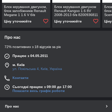
Блок керування двигуном,
Блок керування двигуном
Блок
блок запобіжників Renault
Renault Kangoo 1.6 8V
блок
Megane 1 1.6 V б/в
2008-2013 б/в 8200936811
Scen
8200055730 8200029342
820
Ціну уточнюйте
Ціну уточнюйте
Цін
Про нас
72% позитивних з 18 відгуків за рік
Працює з 04.05.2011
м. Київ
ул. Покільська 4, Київ, Україна
Контакти
Сьогодні працює з 09:00 до 17:00
Показати весь графік роботи
Про нас