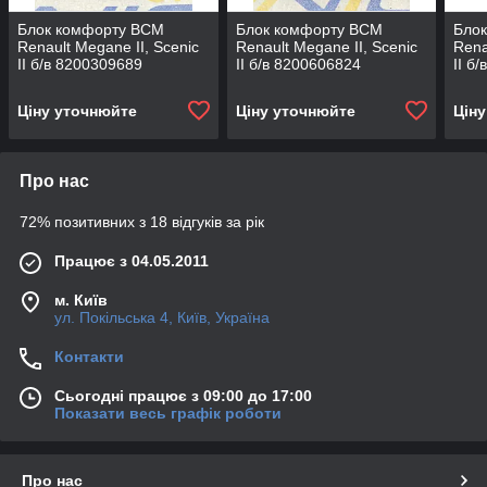
Блок комфорту BCM
Блок комфорту BCM
Бло
Renault Megane II, Scenic
Renault Megane II, Scenic
Rena
II б/в 8200309689
II б/в 8200606824
II б
Ціну уточнюйте
Ціну уточнюйте
Цін
Про нас
72% позитивних з 18 відгуків за рік
Працює з 04.05.2011
м. Київ
ул. Покільська 4, Київ, Україна
Контакти
Сьогодні працює з 09:00 до 17:00
Показати весь графік роботи
Про нас