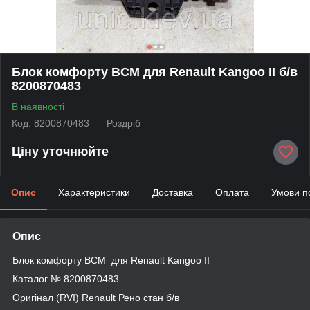
Блок комфорту BCM для Renault Kangoo II б/в
8200870483
В наявності
Код: 8200870483
Роздріб
Ціну уточнюйте
Опис
Характеристики
Доставка
Оплата
Умови п
Опис
Блок комфорту BCM для Renault Kangoo II
Каталог № 8200870483
Оригінал (RVI
) Renault
Рено стан б/в