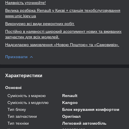
Наявність уточнюйте!
Велика розбірка Renault
у Києві + станція техобслуговування
www
.unic
.kiev
.ua
Виконуємо всі види ремонтних робіт.
Постійно в наявності широкий асортимент нових та вживаних
запчастин для всіх моделей.
Надсилаємо замовлення «Новою Поштою» та
«Самовивіз».
Приховати
Характеристики
Основні
Сумісність з маркою
Renault
Сумісність з моделлю
Kangoo
Тип блоку
Блок керування комфортом
Тип запчастини
Оригінал
Тип техніки
Легковий автомобіль