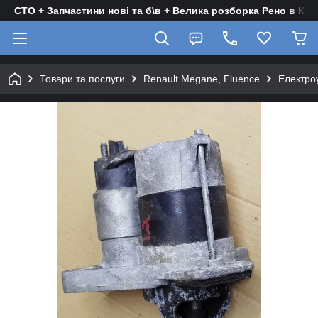
СТО + Запчастини нові та б\в + Велика розборка Рено в Киє
Товари та послуги
Renault Megane, Fluence
Електро