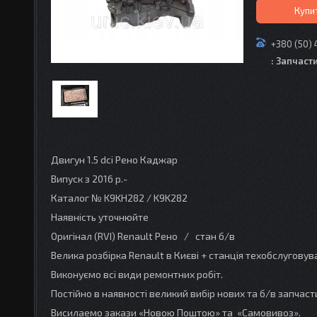
Купи
+380 (50) 
: Запчаст
Двигун 1.5 dсi Рено Каджар
Випуск з 2016 р.-
Каталог № K9KH282 / K9K282
Наявність уточнюйте
Оригінал (RVI) Renault Рено / стан б/в
Велика розбірка Renault в Києві + станція техобслугову
Виконуємо всі види ремонтних робіт.
Постійно в наявності великий вибір нових та б/в запчаст
Висилаемо закази «Новою Поштою» та «Самовивоз».