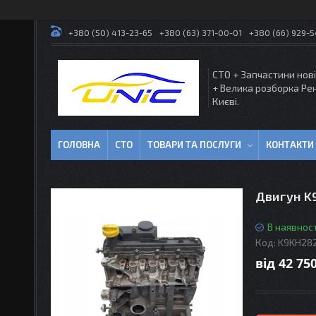
+380 (50) 413-23-65
+380 (63) 371-00-01
+380 (66) 929-
СТО + Запчастини нові
+ Велика розборка Ре
Києві.
ГОЛОВНА
СТО
ТОВАРИ ТА ПОСЛУГИ
КОНТАКТИ
Двигун K9
В наявност
Код:
K9KH282
від
42 750