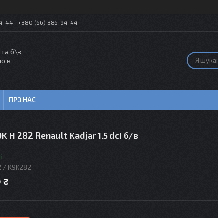
54-44
+380 (66) 386-94-44
 та б\в
но в
ПРО НАС
K H 282 Renault Kadjar 1.5 dci б/в
і
 / K9K282
 ₴