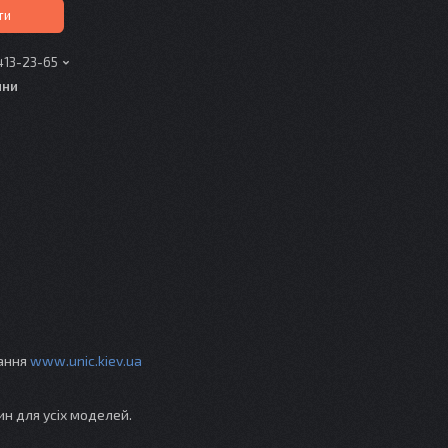
ти
413-23-65
ини
вання
www.unic.kiev.ua
ин для усіх моделей.