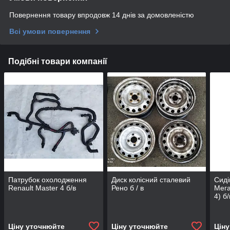
Повернення товару впродовж 14 днів за домовленістю
Всі умови повернення
Подібні товари компанії
Патрубок охолодження
Диск колісний сталевий
Сиді
Renault Master 4 б/в
Рено б / в
Мега
4) б/
Ціну уточнюйте
Ціну уточнюйте
Цін