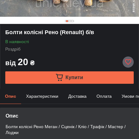
Болти колісні Рено (Renault) б/в
В наявності
Роздріб
20
від
₴
Купити
Опис
Характеристики
Доставка
Оплата
Умови п
Опис
Болти колісні Рено Меган / Сценік / Кліо / Трафік / Мастер /
Лоджи