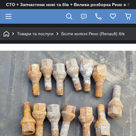
СТО + Запчастини нові та б\в + Велика розборка Рено в Киє
Товари та послуги
Болти колісні Рено (Renault) б/в