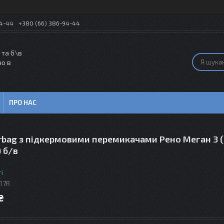
54-44
+380 (66) 386-94-44
 та б\в
но в
ПРО НАС
rbag з підкермовими перемикачами Рено Меган 3 (
 б/в
і
17R
₴