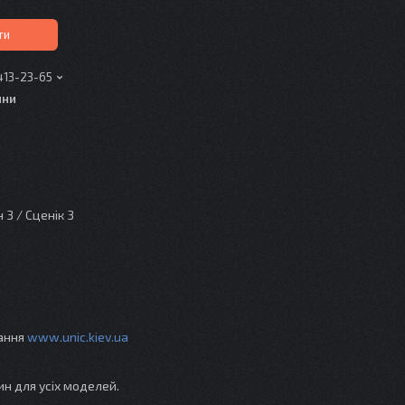
ти
413-23-65
ини
3 / Сценік 3
вання
www.unic.kiev.ua
ин для усіх моделей.