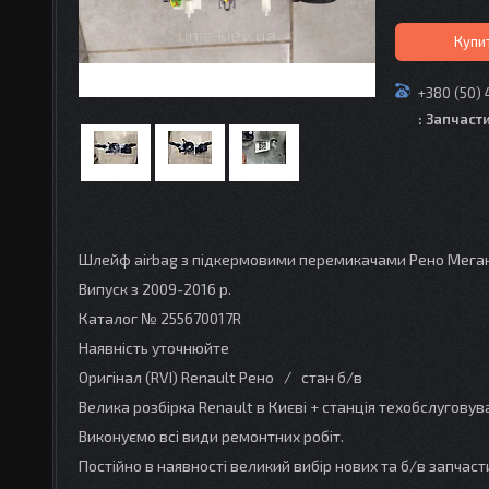
Купи
+380 (50) 
: Запчаст
Шлейф airbag з підкермовими перемикачами Рено Меган 
Випуск з 2009-2016 р.
Каталог № 255670017R
Наявність уточнюйте
Оригінал (RVI) Renault Рено / стан б/в
Велика розбірка Renault в Києві + станція техобслугову
Виконуємо всі види ремонтних робіт.
Постійно в наявності великий вибір нових та б/в запчаст