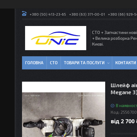
+380 (50) 413-23-65
+380 (63) 371-00-01
+380 (66) 929-
СТО + Запчастини нові
+ Велика розборка Ре
Києві.
ГОЛОВНА
СТО
ТОВАРИ ТА ПОСЛУГИ
КОНТАКТИ
Шлейф ai
Megane 3)
В наявност
Код:
2556700
від
2 700 