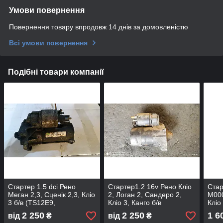
Умови повернення
Повернення товару впродовж 14 днів за домовленістю
Всі умови повернення
Подібні товари компанії
Стартер 1.5 dci Рено
Стартер1.2 16v Рено Кліо
Стар
Меган 2,3, Сценік 2,3, Кліо
2, Логан 2, Сандеро 2,
M000
3 б/в (TS12E9,
Кліо 3, Канго б/в
Кліо
8200836473)
(7701499651, 353588)
DCI 
2 250
2 250
1 6
від
₴
від
₴
/ M0