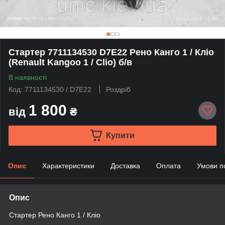
Стартер 7711134530 D7E22 Рено Канго 1 / Кліо
(Renault Kangoo 1 / Clio) б/в
В наявності
Код: 7711134530 / D7E22
Роздріб
1 800
від
₴
Купити
Опис
Характеристики
Доставка
Оплата
Умови п
Опис
Стартер Рено Канго 1 / Кліо