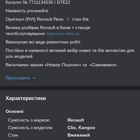
Каталог № 7711134530 / D7E22
Наявність уточнюйте
Оригінал (RVI) Renault Рено / стан б/в
Велика розбірка Renault в Києві + станція
техобслуговування
www.unic.kiev.ua
Виконуємо всі види ремонтних робіт.
Постійно в наявності великий вибір нових та б/в запчастин для
усіх моделей.
Висилаемо закази «Новою Поштою» та «Самовивоз».
Приховати
Характеристики
Основні
Сумісність з маркою
Renault
Сумісність з моделлю
Clio, Kangoo
Стан
Вживаний