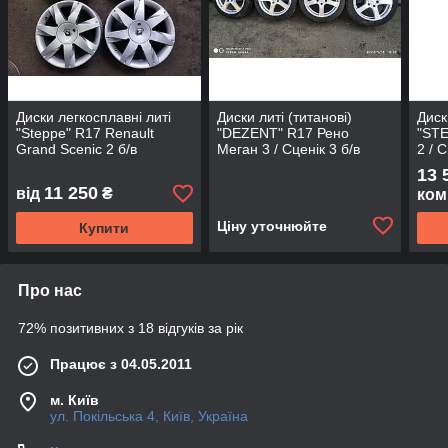
Диски легкосплавні литі
Диски литі (титанові)
Диск
"Steppe" R17 Renault
"DEZENT" R17 Рено
"STE
Grand Scenic 2 б/в
Меган 3 / Сценік 3 б/в
2 / С
13 
11 250
від
₴
ком
Ціну уточнюйте
Купити
Про нас
72% позитивних з 18 відгуків за рік
Працює з 04.05.2011
м. Київ
ул. Покільська 4, Київ, Україна