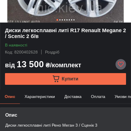
Диски легкосплавні литі R17 Renault Megane 2
/ Scenic 2 б/в
В наявності
Код: 8200402628
Роздріб
13 500
від
₴/комплект
Купити
Опис
Характеристики
Доставка
Оплата
Умови п
Опис
Диски легкосплавні литі Рено Меган 3 / Сценік 3