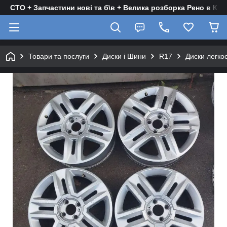
СТО + Запчастини нові та б\в + Велика розборка Рено в Киє
Товари та послуги
Диски і Шини
R17
Диски легкос