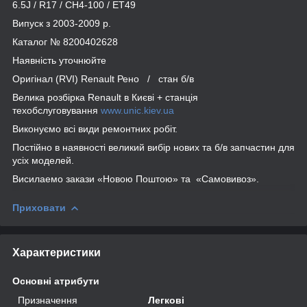
6.5J / R17 / CH4-100 / ET49
Випуск з 2003-2009 р.
Каталог № 8200402628
Наявність уточнюйте
Оригінал (RVI) Renault Рено / стан б/в
Велика розбірка Renault в Києві + станція
техобслуговування
www.unic.kiev.ua
Виконуємо всі види ремонтних робіт.
Постійно в наявності великий вибір нових та б/в запчастин для
усіх моделей.
Висилаемо закази «Новою Поштою» та «Самовивоз».
Приховати
Характеристики
Основні атрибути
Призначення
Легкові