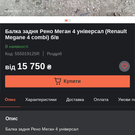
Балка задня Рено Меган 4 універсал (Renault
Megane 4 combi) б/в
В наявності
Код: 555019125R
Роздріб
15 750
від
₴
Купити
Опис
Характеристики
Доставка
Оплата
Умови п
Опис
Балка задня Рено Меган 4 універсал