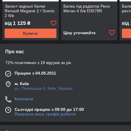
Захист задньої балки
Балка під радіатор Рено
Балк
Renault Megane 2 / Scenic
Меган 4 б/в D3578R
рест
2 б/в
1 125
від
₴
від
Ціну уточнюйте
Купити
Про нас
72% позитивних з 18 відгуків за рік
Працює з 04.05.2011
м. Київ
ул. Покільська 4, Київ, Україна
Контакти
Сьогодні працює з 09:00 до 17:00
Показати весь графік роботи