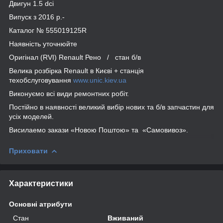
Двигун 1.5 dсi
Випуск з 2016 р.-
Каталог № 555019125R
Наявність уточнюйте
Оригінал (RVI) Renault Рено / стан б/в
Велика розбірка Renault в Києві + станція
техобслуговування
www.unic.kiev.ua
Виконуємо всі види ремонтних робіт.
Постійно в наявності великий вибір нових та б/в запчастин для
усіх моделей.
Висилаемо закази «Новою Поштою» та «Самовивоз».
Приховати
Характеристики
Основні атрибути
Стан
Вживаний