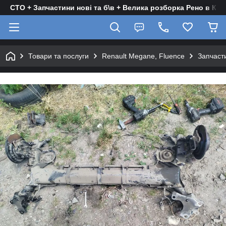
СТО + Запчастини нові та б\в + Велика розборка Рено в Киє
Товари та послуги
Renault Megane, Fluence
Запчасти