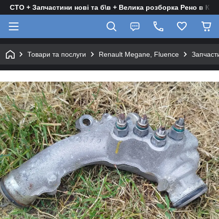
СТО + Запчастини нові та б\в + Велика розборка Рено в Киє
Товари та послуги
Renault Megane, Fluence
Запчасти