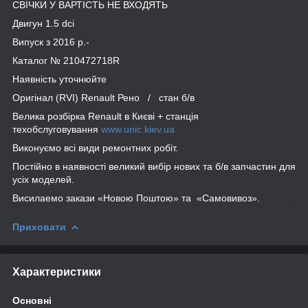
СВІЧКИ У ВАРТІСТЬ НЕ ВХОДЯТЬ
Двигун 1.5 dсi
Випуск з 2016 р.-
Каталог № 210472718R
Наявність уточнюйте
Оригінал (RVI) Renault Рено / стан б/в
Велика розбірка Renault в Києві + станція
техобслуговування
www.unic.kiev.ua
Виконуємо всі види ремонтних робіт.
Постійно в наявності великий вибір нових та б/в запчастин для
усіх моделей.
Висилаемо закази «Новою Поштою» та «Самовивоз».
Приховати
Характеристики
Основні