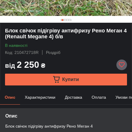
Блок свічок підігріву антифризу Рено Меган 4
(Renault Megane 4) б/в
В наявності
Код: 210472718R
Роздріб
2 250
від
₴
Купити
Опис
Характеристики
Доставка
Оплата
Умови п
Опис
Блок свічок підігріву антифризу Рено Меган 4