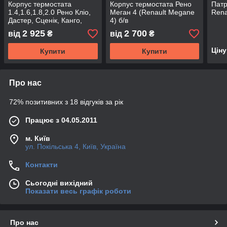
Корпус термостата
Корпус термостата Рено
Патр
1.4,1.6,1.8,2.0 Рено Кліо,
Меган 4 (Renault Megane
Rena
Дастер, Сценік, Канго,
4) б/в
Лагуна, Меган б/в
2 925
2 700
від
₴
від
₴
Цін
Купити
Купити
Про нас
72% позитивних з 18 відгуків за рік
Працює з 04.05.2011
м. Київ
ул. Покільська 4, Київ, Україна
Контакти
Сьогодні вихідний
Показати весь графік роботи
Про нас