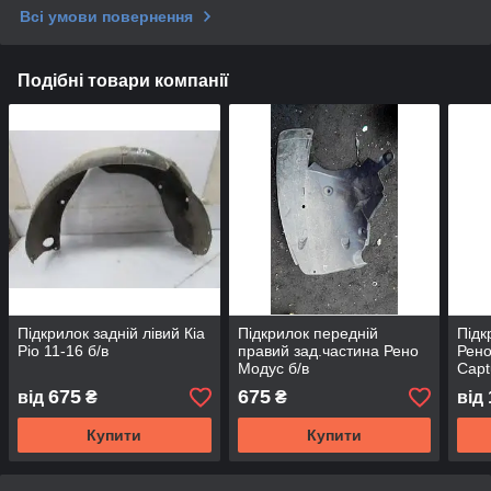
Всі умови повернення
Подібні товари компанії
Підкрилок задній лівий Кіа
Підкрилок передній
Підк
Ріо 11-16 б/в
правий зад.частина Рено
Рено
Модус б/в
Capt
675
675
від
₴
₴
від
Купити
Купити