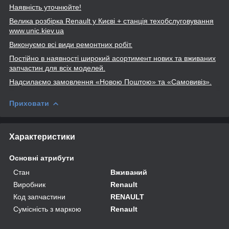
Наявність уточнюйте!
Велика розбірка Renault
у Києві + станція техобслуговування
www
.unic
.kiev
.ua
Виконуємо всі види ремонтних робіт.
Постійно в наявності широкий асортимент нових та вживаних
запчастин для всіх моделей.
Надсилаємо замовлення «Новою Поштою» та
«Самовивіз».
Приховати
Характеристики
Основні атрибути
Стан
Вживаний
Виробник
Renault
Код запчастини
RENAULT
Сумісність з маркою
Renault