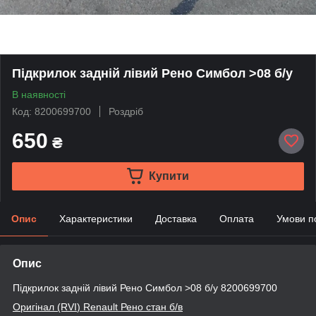
Підкрилок задній лівий Рено Симбол >08 б/у
В наявності
Код: 8200699700
Роздріб
650
₴
Купити
Опис
Характеристики
Доставка
Оплата
Умови п
Опис
Підкрилок задній лівий Рено Симбол >08 б/у 8200699700
Оригінал (RVI
) Renault
Рено стан б/в