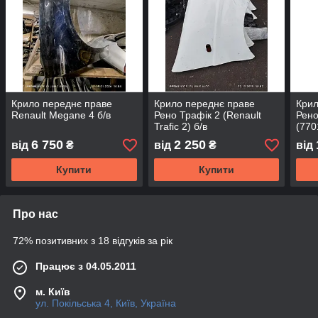
Крило переднє праве
Крило переднє праве
Крил
Renault Megane 4 б/в
Рено Трафік 2 (Renault
Рено
Trafic 2) б/в
(770
820
6 750
2 250
від
₴
від
₴
від
Купити
Купити
Про нас
72% позитивних з 18 відгуків за рік
Працює з 04.05.2011
м. Київ
ул. Покільська 4, Київ, Україна