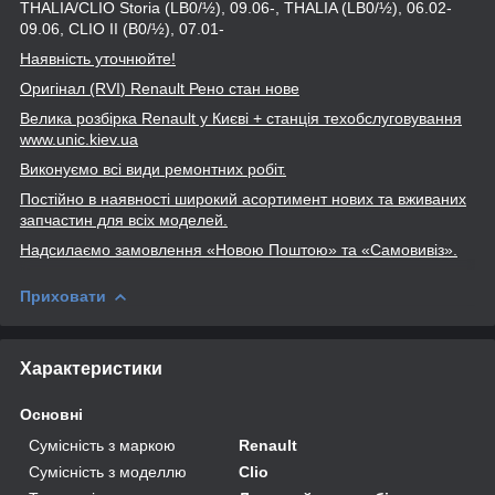
THALIA/CLIO Storia (LB0/½), 09.06-, THALIA (LB0/½), 06.02-
09.06, CLIO II (B0/½), 07.01-
Наявність уточнюйте!
Оригінал (RVI
) Renault
Рено стан нове
Велика розбірка Renault
у Києві + станція техобслуговування
www
.unic
.kiev
.ua
Виконуємо всі види ремонтних робіт.
Постійно в наявності широкий асортимент нових та вживаних
запчастин для всіх моделей.
Надсилаємо замовлення «Новою Поштою» та
«Самовивіз».
Приховати
Характеристики
Основні
Сумісність з маркою
Renault
Сумісність з моделлю
Clio