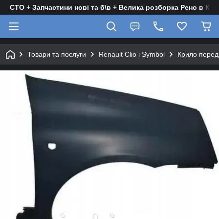
СТО + Запчастини нові та б\в + Велика розборка Рено в Киє
Товари та послуги
Renault Clio і Symbol
Крило передн