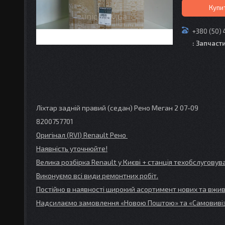
Купи
+380 (50) 
: Запчаст
Ліхтар задній правий (седан) Рено Меган 2 07-09
8200757701
Оригінал (RVI
) Renault
Рено
Наявність уточнюйте!
Велика розбірка Renault
у Києві + станція техобслугов
Виконуємо всі види ремонтних робіт.
Постійно в наявності широкий асортимент нових та вжив
Надсилаємо замовлення «Новою Поштою» та
«Самовивіз