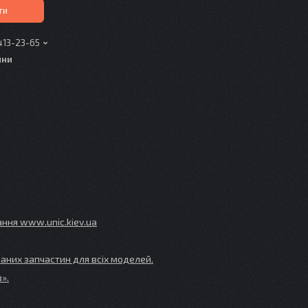
ти
413-23-65
ини
ування www
.unic
.kiev
.ua
аних запчастин для всіх моделей.
».