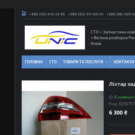
+380 (50) 413-23-65
+380 (63) 371-00-01
+380 (66) 929-
СТО + Запчастини нові
+ Велика розборка Ре
Києві.
ГОЛОВНА
СТО
ТОВАРИ ТА ПОСЛУГИ
КОНТАКТИ
Ліхтар за
В наявност
Код:
8200757
6 300 ₴