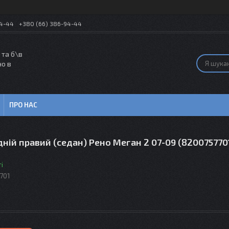
54-44
+380 (66) 386-94-44
 та б\в
но в
ПРО НАС
дній правий (седан) Рено Меган 2 07-09 (820075770
і
701