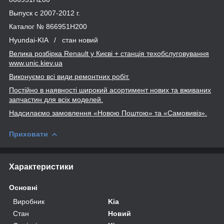
Выпуск с 2007-2012 г.
Каталог № 866951H200
Hyundai-KIA / стан новий
Велика розбірка Renault
у Києві + станція техобслуговування
www
.unic
.kiev
.ua
Виконуємо всі види ремонтних робіт.
Постійно в наявності широкий асортимент нових та вживаних
запчастин для всіх моделей.
Надсилаємо замовлення «Новою Поштою» та
«Самовивіз».
Приховати
Характеристики
Основні
Виробник
Kia
Стан
Новий