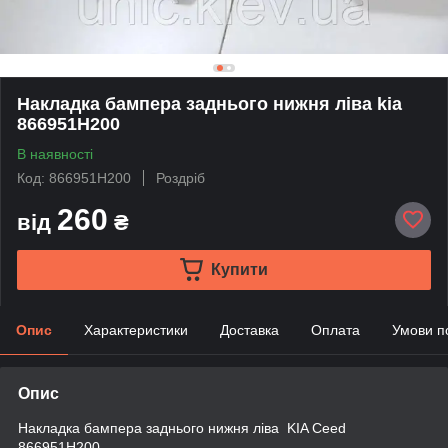
Накладка бампера заднього нижня ліва kia
866951H200
В наявності
Код: 866951H200
Роздріб
260
від
₴
Купити
Опис
Характеристики
Доставка
Оплата
Умови п
Опис
Накладка бампера заднього нижня ліва KIA Ceed
866951H200