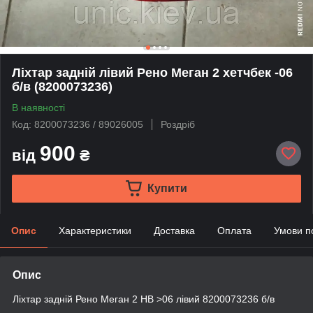
Ліхтар задній лівий Рено Меган 2 хетчбек -06
б/в (8200073236)
В наявності
Код: 8200073236 / 89026005
Роздріб
900
від
₴
Купити
Опис
Характеристики
Доставка
Оплата
Умови п
Опис
Ліхтар задній Рено Меган 2 HB >06 лівий 8200073236 б/в