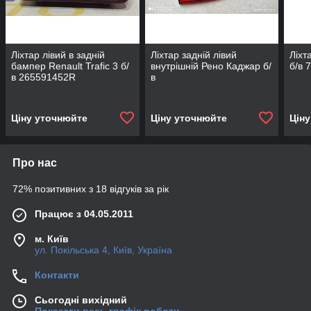
Ліхтар лівий в задній
Ліхтар задній лівий
Ліхт
бампер Renault Trafic 3 б/
внутрішній Рено Каджар б/
б/в 
в 265591452R
в
Ціну уточнюйте
Ціну уточнюйте
Цін
Про нас
72% позитивних з 18 відгуків за рік
Працює з 04.05.2011
м. Київ
ул. Покільська 4, Київ, Україна
Контакти
Сьогодні вихідний