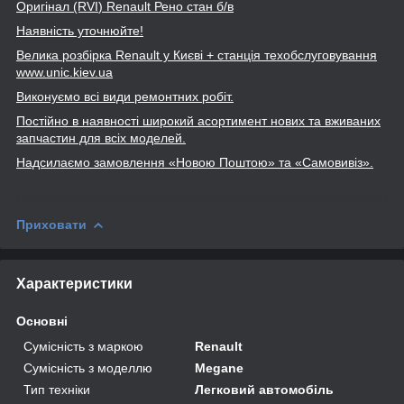
Оригінал (RVI
) Renault
Рено стан б/в
Наявність уточнюйте!
Велика розбірка Renault
у Києві + станція техобслуговування
www
.unic
.kiev
.ua
Виконуємо всі види ремонтних робіт.
Постійно в наявності широкий асортимент нових та вживаних
запчастин для всіх моделей.
Надсилаємо замовлення «Новою Поштою» та
«Самовивіз».
Приховати
Характеристики
Основні
Сумісність з маркою
Renault
Сумісність з моделлю
Megane
Тип техніки
Легковий автомобіль