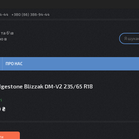
54-44
+380 (66) 386-94-44
 та б\в
но в
ПРО НАС
gestone Blizzak DM-V2 235/65 R18
і
 ₴
ти