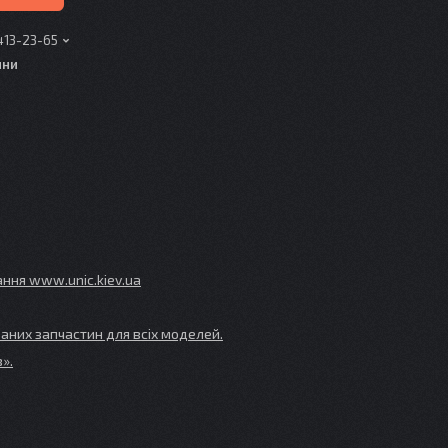
413-23-65
ини
ування www
.unic
.kiev
.ua
аних запчастин для всіх моделей.
».