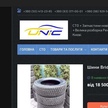
+380 (50) 413-23-65
+380 (63) 371-00-01
+380 (66) 929-
СТО + Запчастини нові
+ Велика розборка Ре
Києві.
ГОЛОВНА
СТО
ТОВАРИ ТА ПОСЛУГИ
КОНТАКТИ
Шини Brid
В наявност
від
18 500
Купи