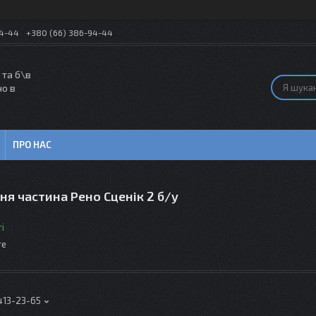
54-44
+380 (66) 386-94-44
 та б\в
но в
ПРО НАС
ня частина Рено Сценік 2 б/у
і
те
413-23-65