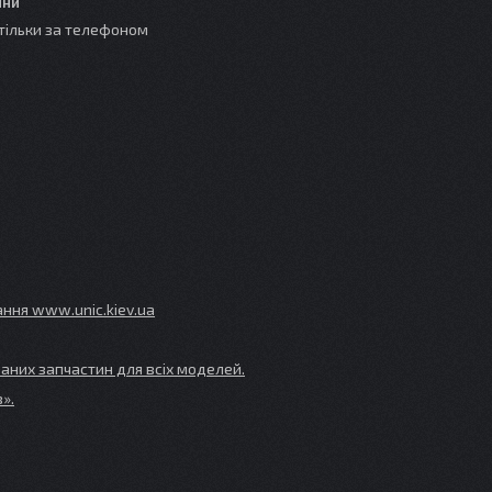
ини
тільки за телефоном
ування www
.unic
.kiev
.ua
аних запчастин для всіх моделей.
».