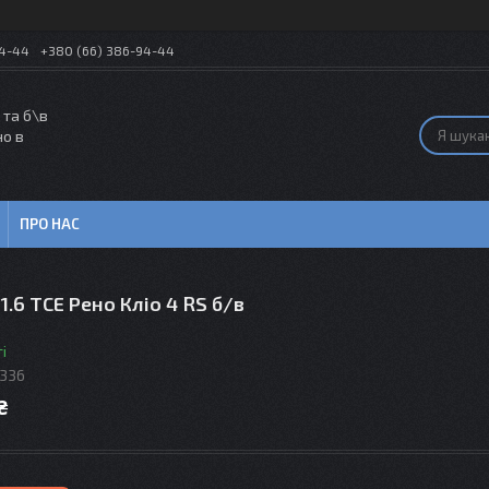
54-44
+380 (66) 386-94-44
 та б\в
но в
ПРО НАС
1.6 TCE Рено Кліо 4 RS б/в
і
336
₴