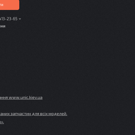
ти
413-23-65
ини
ування www
.unic
.kiev
.ua
аних запчастин для всіх моделей.
».