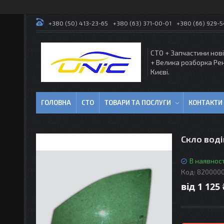
+380 (50) 413-23-65
+380 (63) 371-00-01
+380 (66) 929-
СТО + Запчастини нові
+ Велика розборка Ре
Києві.
ГОЛОВНА
СТО
ТОВАРИ ТА ПОСЛУГИ
КОНТАКТИ
Скло воді
В наявност
Код:
820000
від
1 125 