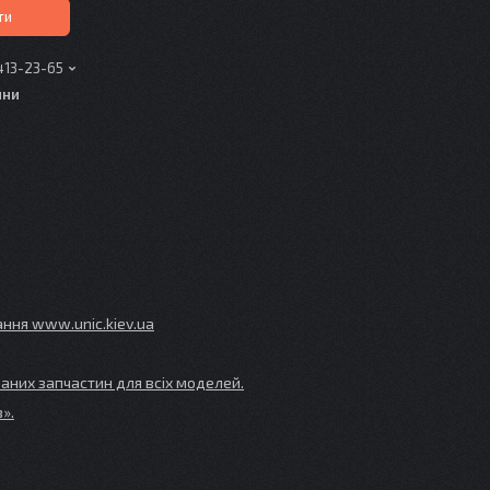
ти
413-23-65
ини
ування www
.unic
.kiev
.ua
аних запчастин для всіх моделей.
».