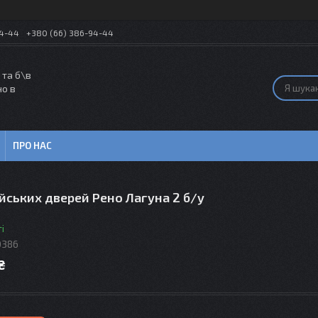
54-44
+380 (66) 386-94-44
 та б\в
но в
ПРО НАС
йських дверей Рено Лагуна 2 б/у
і
0386
₴