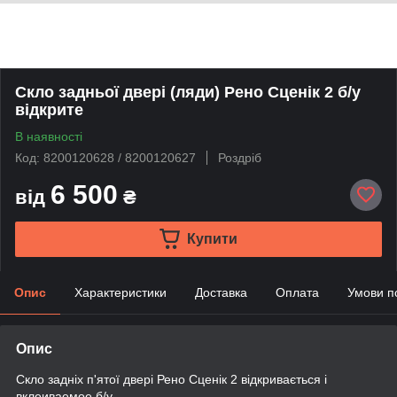
Скло задньої двері (ляди) Рено Сценік 2 б/у
відкрите
В наявності
Код: 8200120628 / 8200120627
Роздріб
6 500
від
₴
Купити
Опис
Характеристики
Доставка
Оплата
Умови п
Опис
Скло задніх п'ятої двері Рено Сценік 2 відкривається і
вклеиваемое б/у