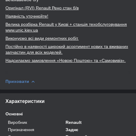
Оригінал (RVI
) Renault
Рено стан б/в
Наявність уточнюйте!
Велика розбірка Renault
у Києві + станція техобслуговування
www
.unic
.kiev
.ua
Виконуємо всі види ремонтних робіт.
Постійно в наявності широкий асортимент нових та вживаних
запчастин для всіх моделей.
Надсилаємо замовлення «Новою Поштою» та
«Самовивіз».
Приховати
Характеристики
Основні
Виробник
Renault
Призначення
Заднє